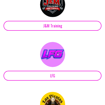
J&M Training
LFG