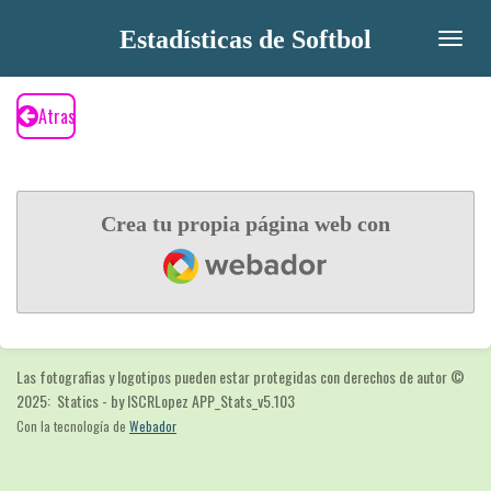
Ir
Estadísticas de Softbol
al
contenido
principal
Atras
Crea tu propia página web con
Webador
Las fotografias y logotipos pueden estar protegidas con derechos de autor
©
2025: Statics - by ISCRLopez APP_Stats_v5.103
Con la tecnología de
Webador