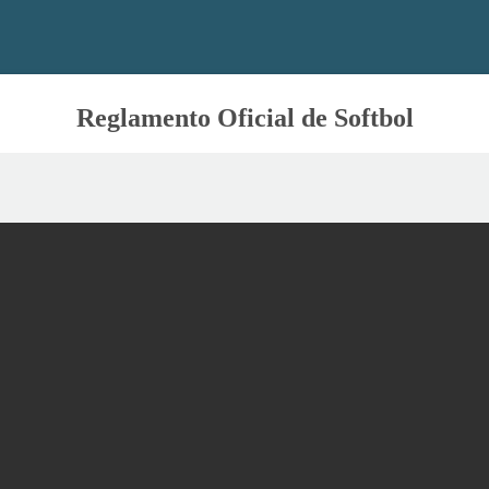
Reglamento Oficial de Softbol