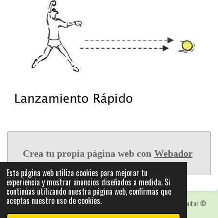
Crea tu propia página web con
Webador
Esta página web utiliza cookies para mejorar tu
experiencia y mostrar anuncios diseñados a medida. Si
continúas utilizando nuestra página web, confirmas que
aceptas nuestro uso de cookies.
Las fotografias y logotipos pueden estar protegidas con derechos de autor
©
2025: Statics - by ISCRLopez APP_Stats_v5.103