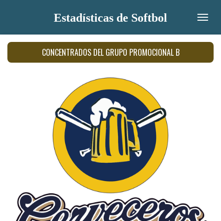
Ir
Estadísticas de Softbol
al
contenido
principal
CONCENTRADOS DEL GRUPO PROMOCIONAL B