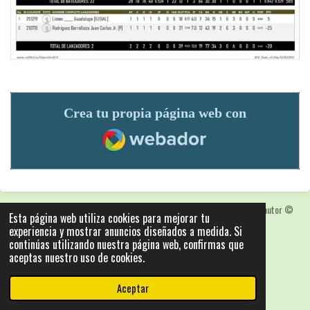
Crea tu propia página web con
Webador
Las fotografias y logotipos pueden estar protegidas con derechos de autor
©
Esta página web utiliza cookies para mejorar tu
2025: Statics - by ISCRLopez APP_Stats_v5.103
experiencia y mostrar anuncios diseñados a medida. Si
Con la tecnología de
Webador
continúas utilizando nuestra página web, confirmas que
aceptas nuestro uso de cookies.
Aceptar