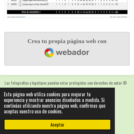
Crea tu propia página web con
Webador
Las fotografias y logotipos pueden estar protegidas con derechos de autor
©
2025: Statics - by ISCRLopez APP_Stats_v5.103
Esta página web utiliza cookies para mejorar tu
Con la tecnología de
Webador
experiencia y mostrar anuncios diseñados a medida. Si
continúas utilizando nuestra página web, confirmas que
aceptas nuestro uso de cookies.
Aceptar