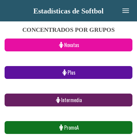
Ir
Estadísticas de Softbol
al
contenido
CONCENTRADOS POR GRUPOS
principal
Novatas
Plus
Intermedia
PromoA