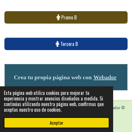
Promo B
Tercera B
Crea tu propia página web con
Webador
Esta página web utiliza cookies para mejorar tu
experiencia y mostrar anuncios diseñados a medida. Si
continúas utilizando nuestra página web, confirmas que
Las fotografias y logotipos pueden estar protegidas con derechos de autor
©
aceptas nuestro uso de cookies.
2025: Statics - by ISCRLopez APP_Stats_v5.103
Con la tecnología de
Webador
Aceptar