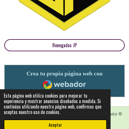
Renegadas JP
Crea tu propia página web con
Webador
Esta página web utiliza cookies para mejorar tu
experiencia y mostrar anuncios diseñados a medida. Si
continúas utilizando nuestra página web, confirmas que
aceptas nuestro uso de cookies.
Las fotografias y logotipos pueden estar protegidas con derechos de autor
©
2025: Statics - by ISCRLopez APP_Stats_v5.103
Aceptar
Con la tecnología de
Webador