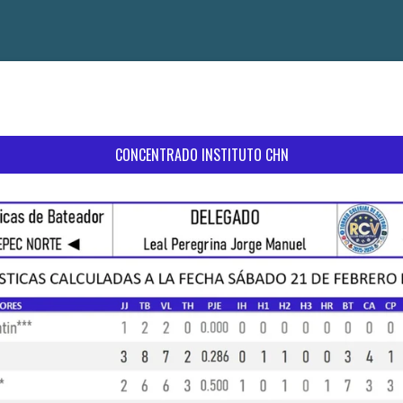
CONCENTRADO INSTITUTO CHN