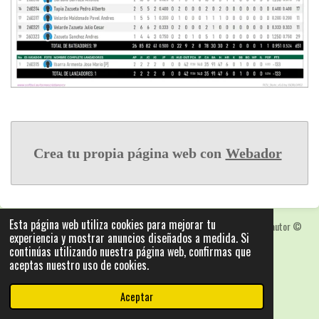
Crea tu propia página web con
Webador
Esta página web utiliza cookies para mejorar tu
Las fotografias y logotipos pueden estar protegidas con derechos de autor
©
experiencia y mostrar anuncios diseñados a medida. Si
2025: Statics - by ISCRLopez APP_Stats_v5.103
continúas utilizando nuestra página web, confirmas que
Con la tecnología de
Webador
aceptas nuestro uso de cookies.
Aceptar