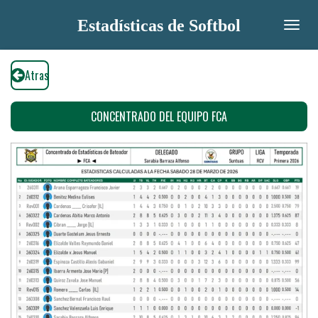
Ir
Estadísticas de Softbol
al
contenido
principal
Atras
CONCENTRADO DEL EQUIPO FCA