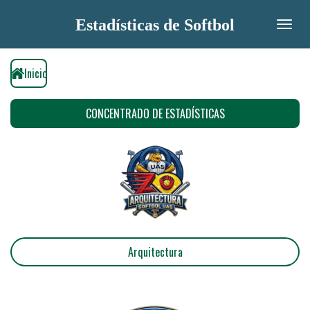
Ir
Estadísticas de Softbol
al
contenido
principal
Inicio
CONCENTRADO DE ESTADÍSTICAS
Arquitectura