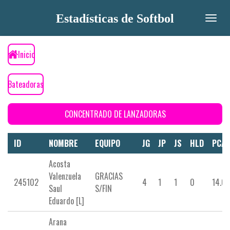
Ir
Estadísticas de Softbol
al
contenido
principal
Inicio
Bateadoras
CONCENTRADO DE LANZADORAS
ID
NOMBRE
EQUIPO
JG
JP
JS
HLD
PCA
Acosta
Valenzuela
GRACIAS
245102
4
1
1
0
14.0
Saul
S/FIN
Eduardo [L]
Arana