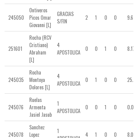
Ontiveros
GRACIAS
245050
Picos Omar
2
1
0
0
9.69
S/FIN
Giovanni [L]
Rocha (RCV
Cristiano)
4
251601
0
0
1
0
8.17
Abraham
APOSTOLICA
[L]
Rocha
4
245035
Montoya
0
1
0
0
25.85
APOSTOLICA
Dolores [L]
Ruelas
1
245076
Armenta
0
0
1
0
0.00
APOSTOLICA
Jasiel Jasub
Sanchez
1
245078
Lopez
4
1
0
0
8.04