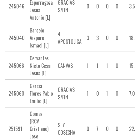
Esparragoza
GRACIAS
245046
0
0
0
0
3.50
Jesus
S/FIN
Antonio [L]
Barcelo
4
245040
Aispuro
3
3
0
0
18.75
APOSTOLICA
Ismael [L]
Cervantes
245066
Nieto Cesar
CANVAS
1
1
1
0
15.50
Jesus [L]
Garcia
GRACIAS
245060
Flores Pablo
1
0
1
0
7.00
S/FIN
Emilio [L]
Gomez
(RCV
S. Y
251591
Cristiano)
0
7
0
0
22.8
COSECHA
Jose