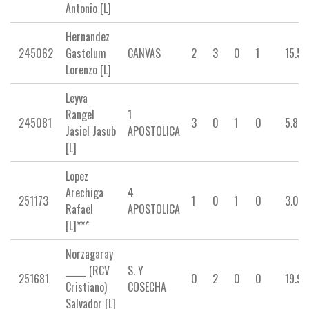
Antonio [L]
Hernandez
245062
Gastelum
CANVAS
2
3
0
1
15.50
Lorenzo [L]
Leyva
Rangel
1
245081
3
0
1
0
5.83
Jasiel Jasub
APOSTOLICA
[L]
Lopez
Arechiga
4
251173
1
0
1
0
3.00
Rafael
APOSTOLICA
[L]***
Norzagaray
_____ (RCV
S. Y
251681
0
2
0
0
19.92
Cristiano)
COSECHA
Salvador [L]