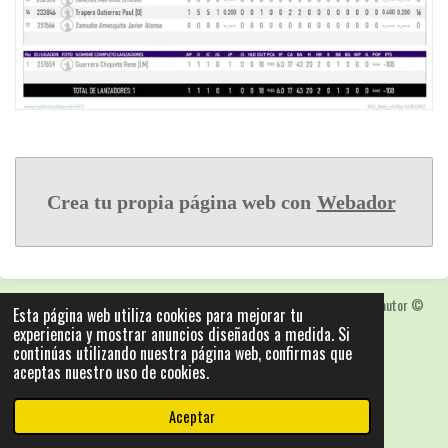
Crea tu propia página web con
Webador
Las fotografias y logotipos pueden estar protegidas con derechos de autor
©
Esta página web utiliza cookies para mejorar tu
2025: Statics - by ISCRLopez APP_Stats_v5.103
experiencia y mostrar anuncios diseñados a medida. Si
Con la tecnología de
Webador
continúas utilizando nuestra página web, confirmas que
aceptas nuestro uso de cookies.
Aceptar