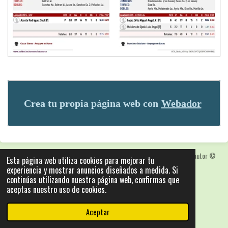
Crea tu propia página web con
Webador
Las fotografias y logotipos pueden estar protegidas con derechos de autor
©
Esta página web utiliza cookies para mejorar tu
2025: Statics - by ISCRLopez APP_Stats_v5.103
experiencia y mostrar anuncios diseñados a medida. Si
continúas utilizando nuestra página web, confirmas que
Con la tecnología de
Webador
aceptas nuestro uso de cookies.
Aceptar