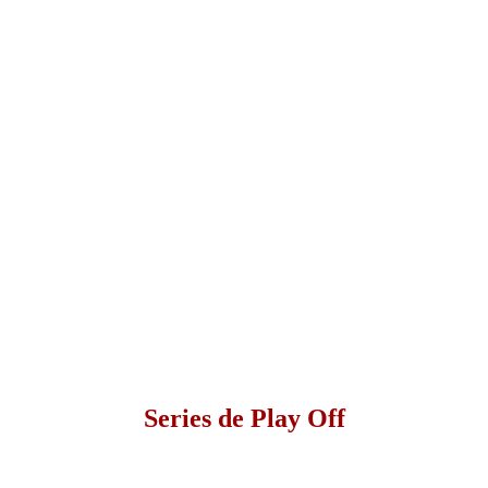
Series de Play Off