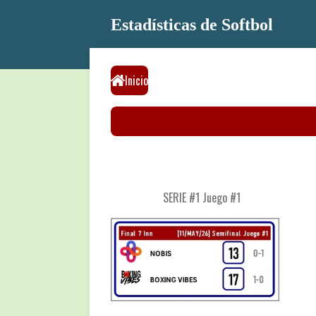
Ir
Estadísticas de Softbol
al
contenido
principal
Inicio
SERIE #1 Juego #1