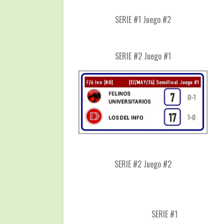
SERIE #1 Juego #2
SERIE #2 Juego #1
SERIE #2 Juego #2
SERIE #1