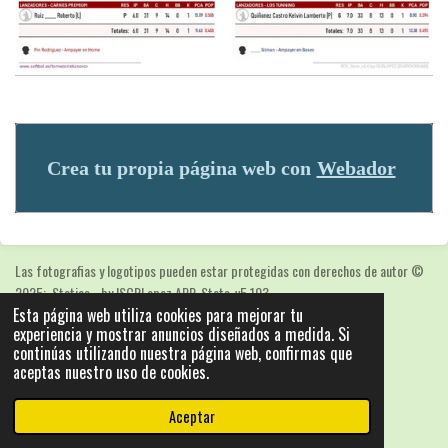
Crea tu propia página web con
Webador
Las fotografias y logotipos pueden estar protegidas con derechos de autor
©
2025: Statics - by ISCRLopez APP_Stats_v5.103
Esta página web utiliza cookies para mejorar tu
Con la tecnología de
Webador
experiencia y mostrar anuncios diseñados a medida. Si
continúas utilizando nuestra página web, confirmas que
aceptas nuestro uso de cookies.
Aceptar