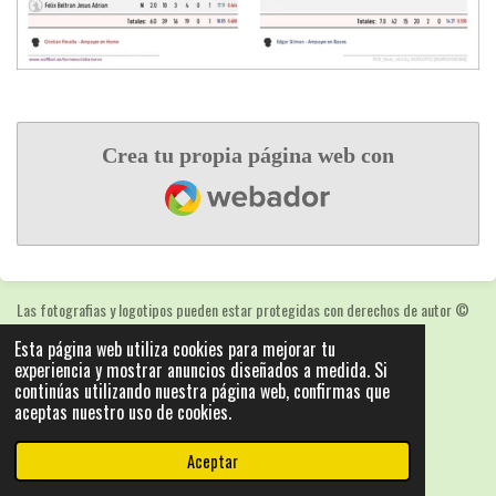
Crea tu propia página web con
Webador
Las fotografias y logotipos pueden estar protegidas con derechos de autor
©
2025: Statics - by ISCRLopez APP_Stats_v5.103
Esta página web utiliza cookies para mejorar tu
Con la tecnología de
Webador
experiencia y mostrar anuncios diseñados a medida. Si
continúas utilizando nuestra página web, confirmas que
aceptas nuestro uso de cookies.
Aceptar