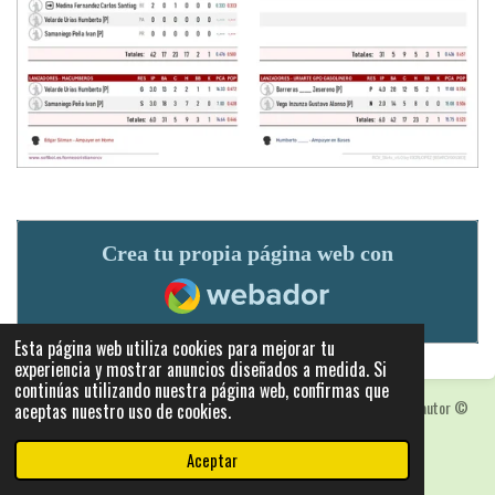
Crea tu propia página web con
Webador
Esta página web utiliza cookies para mejorar tu
experiencia y mostrar anuncios diseñados a medida. Si
continúas utilizando nuestra página web, confirmas que
Las fotografias y logotipos pueden estar protegidas con derechos de autor
©
aceptas nuestro uso de cookies.
2025: Statics - by ISCRLopez APP_Stats_v5.103
Con la tecnología de
Webador
Aceptar