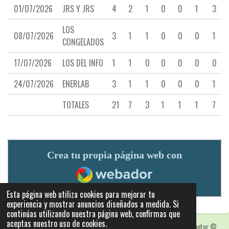
01/07/2026
JRS Y JRS
4
2
1
0
0
1
3
LOS
08/07/2026
3
1
1
0
0
0
1
CONGELADOS
17/07/2026
LOS DEL INFO
1
1
0
0
0
0
0
24/07/2026
ENERLAB
3
1
1
0
0
0
1
TOTALES
21
7
3
1
1
1
7
Crea tu propia página web con
Webador
Esta página web utiliza cookies para mejorar tu
experiencia y mostrar anuncios diseñados a medida. Si
continúas utilizando nuestra página web, confirmas que
aceptas nuestro uso de cookies.
Las fotografias y logotipos pueden estar protegidas con derechos de autor
©