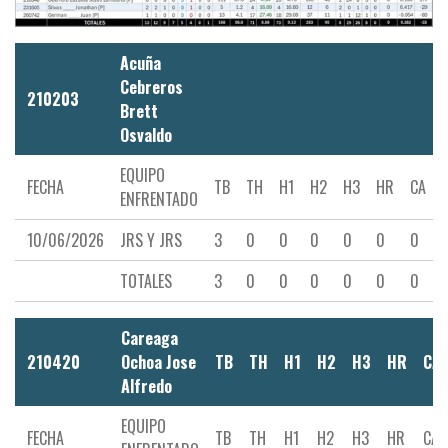
Acuña
Cebreros
210203
Brett
Osvaldo
EQUIPO
FECHA
TB
TH
H1
H2
H3
HR
CA
ENFRENTADO
10/06/2026
JRS Y JRS
3
0
0
0
0
0
0
TOTALES
3
0
0
0
0
0
0
Careaga
210420
Ochoa Jose
TB
TH
H1
H2
H3
HR
CA
Alfredo
EQUIPO
FECHA
TB
TH
H1
H2
H3
HR
CA