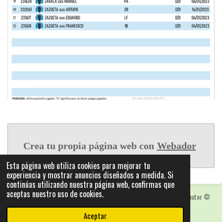
Crea tu propia página web con
Webador
Esta página web utiliza cookies para mejorar tu
experiencia y mostrar anuncios diseñados a medida. Si
continúas utilizando nuestra página web, confirmas que
aceptas nuestro uso de cookies.
Las fotografias y logotipos pueden estar protegidas con derechos de autor
©
2025: Statics - by ISCRLopez APP_Stats_v5.103
Aceptar
Con la tecnología de
Webador