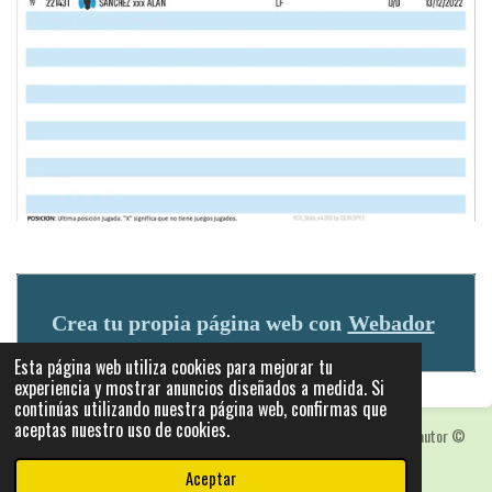
Crea tu propia página web con
Webador
Esta página web utiliza cookies para mejorar tu
experiencia y mostrar anuncios diseñados a medida. Si
continúas utilizando nuestra página web, confirmas que
aceptas nuestro uso de cookies.
Las fotografias y logotipos pueden estar protegidas con derechos de autor
©
2025: Statics - by ISCRLopez APP_Stats_v5.103
Aceptar
Con la tecnología de
Webador