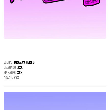
EQUIPO:
BRAVAS FERED
DELEGADO:
XXX
MANAGER:
XXX
COACH:
XXX