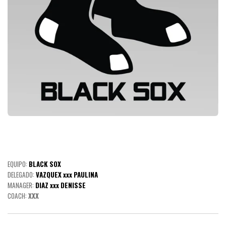
EQUIPO:
BLACK SOX
DELEGADO:
VAZQUEX xxx PAULINA
MANAGER:
DIAZ xxx DENISSE
COACH:
XXX