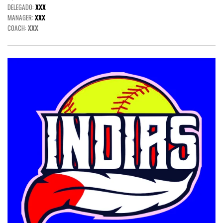
DELEGADO:
XXX
MANAGER:
XXX
COACH:
XXX