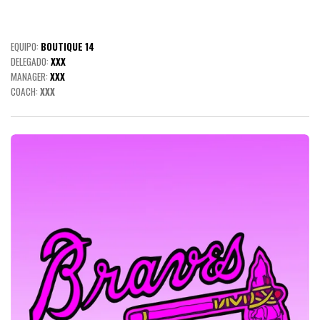
EQUIPO:
BOUTIQUE 14
DELEGADO:
XXX
MANAGER:
XXX
COACH:
XXX