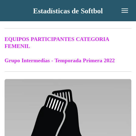
Ir
Estadísticas de Softbol
al
contenido
principal
EQUIPOS PARTICIPANTES CATEGORIA
FEMENIL
Grupo Intermedias - Temporada Primera 2022