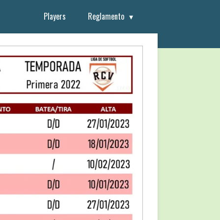
Players
Reglamento