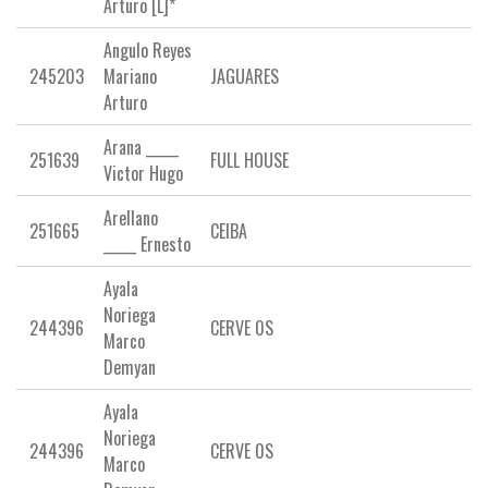
Arturo [L]*
Angulo Reyes
245203
Mariano
JAGUARES
Arturo
Arana _____
251639
FULL HOUSE
Victor Hugo
Arellano
251665
CEIBA
_____ Ernesto
Ayala
Noriega
244396
CERVE 0S
Marco
Demyan
Ayala
Noriega
244396
CERVE 0S
Marco