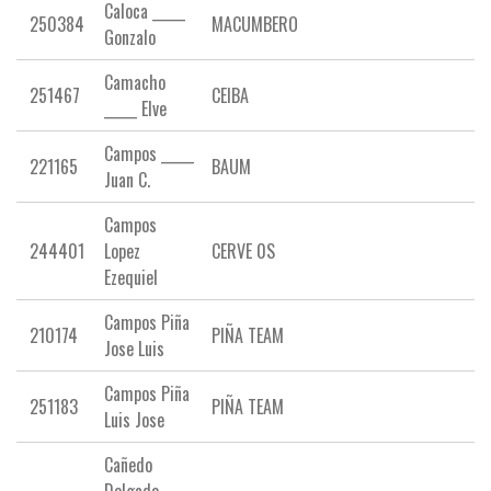
Caloca _____
250384
MACUMBERO
Gonzalo
Camacho
251467
CEIBA
_____ Elve
Campos _____
221165
BAUM
Juan C.
Campos
244401
Lopez
CERVE 0S
Ezequiel
Campos Piña
210174
PIÑA TEAM
Jose Luis
Campos Piña
251183
PIÑA TEAM
Luis Jose
Cañedo