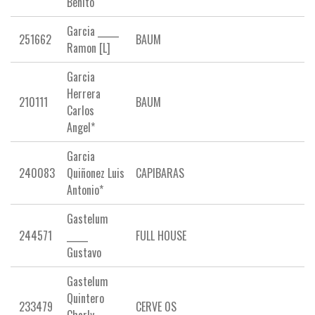
Benito
Garcia _____
251662
BAUM
Ramon [L]
Garcia
Herrera
210111
BAUM
Carlos
Angel*
Garcia
240083
Quiñonez Luis
CAPIBARAS
Antonio*
Gastelum
244571
_____
FULL HOUSE
Gustavo
Gastelum
Quintero
233479
CERVE 0S