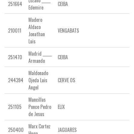
Lozano _____
251664
CEIBA
Edemire
Madero
Aldaco
210011
VENGABATS
Jonathan
Luis
Madrid _____
251470
CEIBA
Armando
Maldonado
244394
Ojeda Luis
CERVE 0S
Angel
Mancillas
251105
Ponce Pedro
ELIX
de Jesus
Marx Cortez
250400
JAGUARES
Hugo