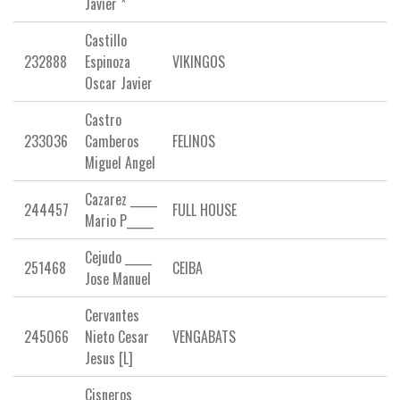
Javier *
Castillo
232888
Espinoza
VIKINGOS
Oscar Javier
Castro
233036
Camberos
FELINOS
Miguel Angel
Cazarez _____
244457
FULL HOUSE
Mario P_____
Cejudo _____
251468
CEIBA
Jose Manuel
Cervantes
245066
Nieto Cesar
VENGABATS
Jesus [L]
Cisneros