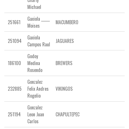
Charly
Michael
Gaxiola _____
251661
MACUMBERO
Moises
Gaxiola
251094
JAGUARES
Campos Raul
Godoy
186100
Medina
BREWERS
Rosendo
Gonzalez
232885
Felix Andres
VIKINGOS
Rogelio
Gonzalez
251194
Leon Juan
CHAPULTEPEC
Carlos