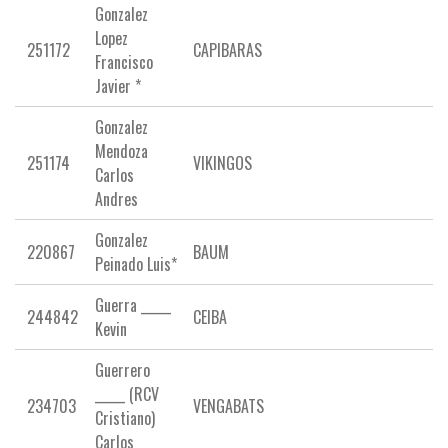
Gonzalez
Lopez
251172
CAPIBARAS
Francisco
Javier *
Gonzalez
Mendoza
251174
VIKINGOS
Carlos
Andres
Gonzalez
220867
BAUM
Peinado Luis*
Guerra _____
244842
CEIBA
Kevin
Guerrero
_____ (RCV
234703
VENGABATS
Cristiano)
Carlos