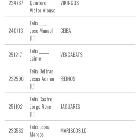
234787
Quintero
VIKINGOS
Victor Alonso
Felix ____
240113
Jose Manuel
CEIBA
[L]
Felix _____
251217
VENGABATS
Jaime
Felix Beltran
232590
Jesus Adrian
FELINOS
[L]
Felix Castro
251102
Jorge Rene
JAGUARES
[L]
Felix Lopez
233562
MARISCOS LC
Marcos