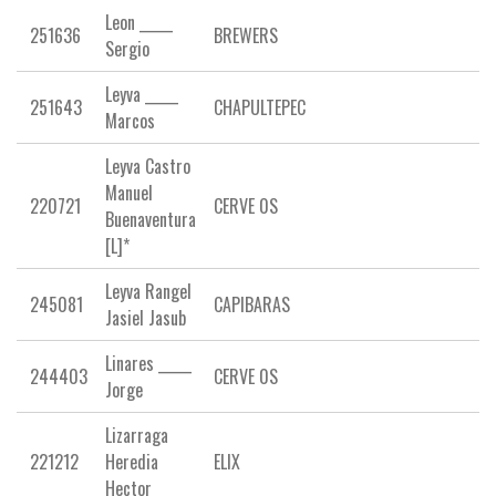
Leon _____
251636
BREWERS
Sergio
Leyva _____
251643
CHAPULTEPEC
Marcos
Leyva Castro
Manuel
220721
CERVE 0S
Buenaventura
[L]*
Leyva Rangel
245081
CAPIBARAS
Jasiel Jasub
Linares _____
244403
CERVE 0S
Jorge
Lizarraga
221212
Heredia
ELIX
Hector