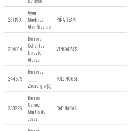
Demyan
Ayon
251190
Machuca
PIÑA TEAM
Alan Ricardo
Barrera
Collantes
234014
VENGABATS
Ernesto
Alonso
Barreras
244573
_____
FULL HOUSE
Zsesergio [L]
Barron
Gamez
233226
CAPIBARAS
Martin de
Jesus
Barron