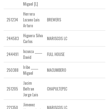
Miguel [L]
Herrera
251234
Lozano Luis
BREWERS
Arturo
Higuera Silva
244583
MARISCOS LC
Carlos
Inzunza _____
244491
FULL HOUSE
David
Iribe _____
250388
MACUMBERO
Miguel
Jacim
251205
Beltran
CHAPULTEPEC
Jorge Luis
Jimenez
221350
MARISCOS LC