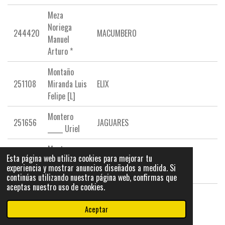
Meza
Noriega
244420
MACUMBERO
Manuel
Arturo *
Montaño
251108
Miranda Luis
ELIX
Felipe [L]
Montero
251656
JAGUARES
_____ Uriel
Montes
Esta página web utiliza cookies para mejorar tu
232206
Millan
MACUMBERO
experiencia y mostrar anuncios diseñados a medida. Si
Fernando
continúas utilizando nuestra página web, confirmas que
aceptas nuestro uso de cookies.
Montoya
250044
Hernandez
CAPIBARAS
Aceptar
Jose Juan*