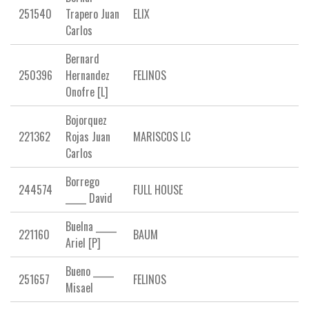
251540
Trapero Juan
ELIX
Carlos
Bernard
250396
Hernandez
FELINOS
Onofre [L]
Bojorquez
221362
Rojas Juan
MARISCOS LC
Carlos
Borrego
244574
FULL HOUSE
_____ David
Buelna _____
221160
BAUM
Ariel [P]
Bueno _____
251657
FELINOS
Misael