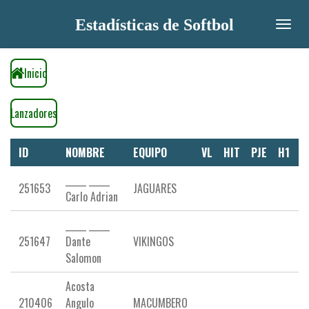
Ir
Estadísticas de Softbol
al
contenido
principal
Inicio
Lanzadores
ID
NOMBRE
EQUIPO
VL
HIT
PJE
H1
H
_____ _____
251653
JAGUARES
Carlo Adrian
_____ _____
251647
Dante
VIKINGOS
Salomon
Acosta
210406
Angulo
MACUMBERO