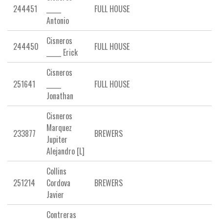
244451
_____
FULL HOUSE
Antonio
Cisneros
244450
FULL HOUSE
_____ Erick
Cisneros
251641
_____
FULL HOUSE
Jonathan
Cisneros
Marquez
233877
BREWERS
Jupiter
Alejandro [L]
Collins
251214
Cordova
BREWERS
Javier
Contreras