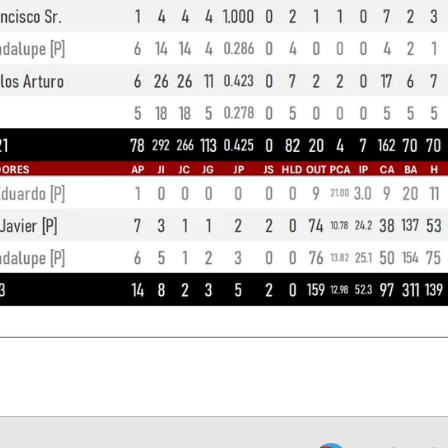
Webador