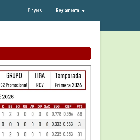
Players
Reglamento