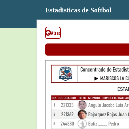
Ir
Estadísticas de Softbol
al
contenido
principal
Atras