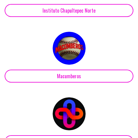
Instituto Chapultepec Norte
Macumberos