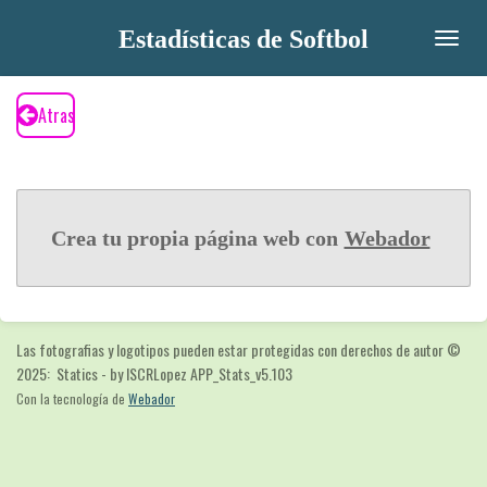
Ir
Estadísticas de Softbol
al
contenido
principal
Atras
Crea tu propia página web con
Webador
Las fotografias y logotipos pueden estar protegidas con derechos de autor
©
2025: Statics - by ISCRLopez APP_Stats_v5.103
Con la tecnología de
Webador