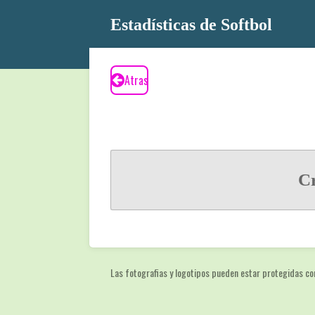
Ir
Estadísticas de Softbol
al
contenido
principal
Atras
Cr
Las fotografias y logotipos pueden estar protegidas co