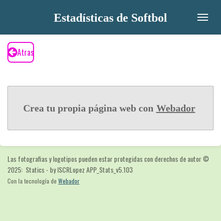
Ir
Estadísticas de Softbol
al
contenido
principal
Atras
Crea tu propia página web con
Webador
Las fotografias y logotipos pueden estar protegidas con derechos de autor
©
2025: Statics - by ISCRLopez APP_Stats_v5.103
Con la tecnología de
Webador