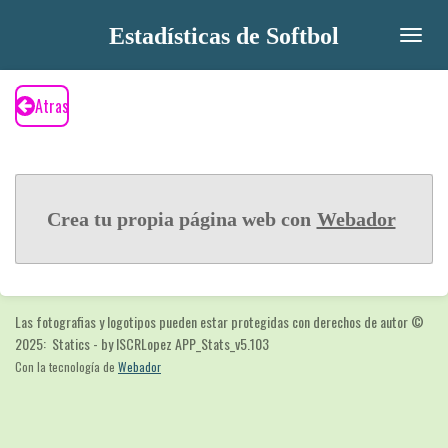
Ir
Estadísticas de Softbol
al
contenido
principal
Atras
Crea tu propia página web con
Webador
Las fotografias y logotipos pueden estar protegidas con derechos de autor
©
2025: Statics - by ISCRLopez APP_Stats_v5.103
Con la tecnología de
Webador