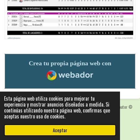
Crea tu propia página web con
Webador
Esta página web utiliza cookies para mejorar tu
experiencia y mostrar anuncios diseñados a medida. Si
Las fotografias y logotipos pueden estar protegidas con derechos de autor
©
continúas utilizando nuestra página web, confirmas que
2025: Statics - by ISCRLopez APP_Stats_v5.103
aceptas nuestro uso de cookies.
Con la tecnología de
Webador
Aceptar