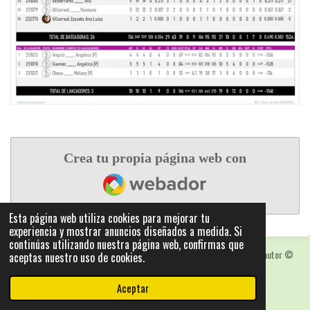
Crea tu propia página web con
Webador
Esta página web utiliza cookies para mejorar tu
experiencia y mostrar anuncios diseñados a medida. Si
continúas utilizando nuestra página web, confirmas que
Las fotografias y logotipos pueden estar protegidas con derechos de autor
©
aceptas nuestro uso de cookies.
2025: Statics - by ISCRLopez APP_Stats_v5.103
Con la tecnología de
Webador
Aceptar