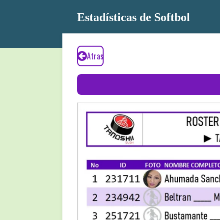
Ir
Estadísticas de Softbol
al
contenido
principal
Atras