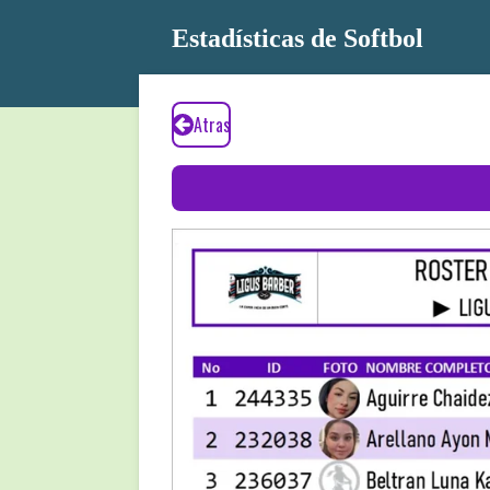
Ir
Estadísticas de Softbol
al
contenido
principal
Atras