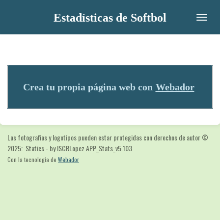
Ir
Estadísticas de Softbol
al
contenido
principal
Crea tu propia página web con
Webador
Las fotografias y logotipos pueden estar protegidas con derechos de autor
©
2025: Statics - by ISCRLopez APP_Stats_v5.103
Con la tecnología de
Webador