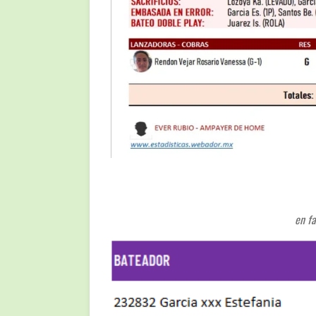
en fa