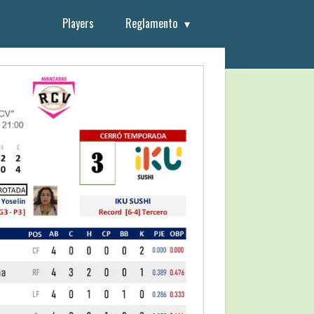
Players
Reglamento