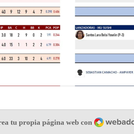
Webador
ea tu propia página web con