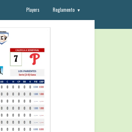
Players
Reglamento