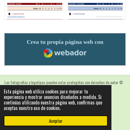
Crea tu propia página web con
Webador
Las fotografias y logotipos pueden estar protegidas con derechos de autor
©
2025: Statics - by ISCRLopez APP_Stats_v5.103
Esta página web utiliza cookies para mejorar tu
Con la tecnología de
Webador
experiencia y mostrar anuncios diseñados a medida. Si
continúas utilizando nuestra página web, confirmas que
aceptas nuestro uso de cookies.
Aceptar