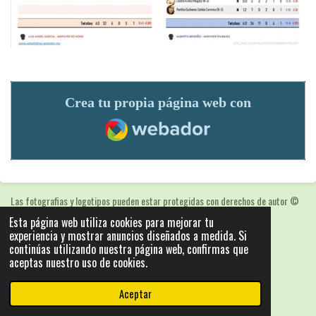
Crea tu propia página web con
Webador
Las fotografias y logotipos pueden estar protegidas con derechos de autor
©
2025: Statics - by ISCRLopez APP_Stats_v5.103
Esta página web utiliza cookies para mejorar tu
Con la tecnología de
Webador
experiencia y mostrar anuncios diseñados a medida. Si
continúas utilizando nuestra página web, confirmas que
aceptas nuestro uso de cookies.
Aceptar