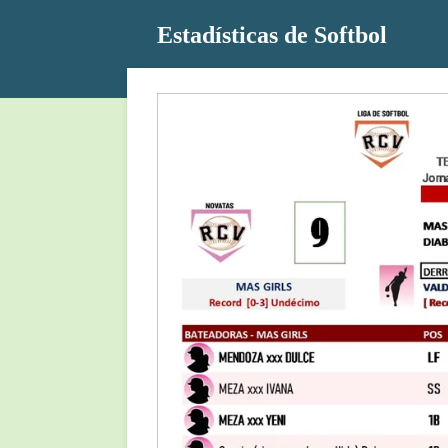
Ir
Estadísticas de Softbol
al
contenido
principal