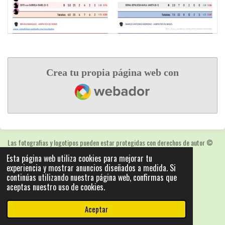
Crea tu propia página web con
Webador
Las fotografias y logotipos pueden estar protegidas con derechos de autor
©
2025: Statics - by ISCRLopez APP_Stats_v5.103
Esta página web utiliza cookies para mejorar tu
Con la tecnología de
Webador
experiencia y mostrar anuncios diseñados a medida. Si
continúas utilizando nuestra página web, confirmas que
aceptas nuestro uso de cookies.
Aceptar