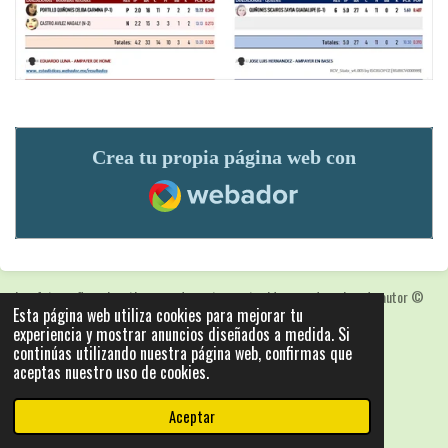
Crea tu propia página web con
Webador
Las fotografias y logotipos pueden estar protegidas con derechos de autor
©
Esta página web utiliza cookies para mejorar tu
2025: Statics - by ISCRLopez APP_Stats_v5.103
experiencia y mostrar anuncios diseñados a medida. Si
Con la tecnología de
Webador
continúas utilizando nuestra página web, confirmas que
aceptas nuestro uso de cookies.
Aceptar