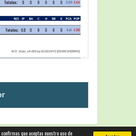
, confirmas que aceptas nuestro uso de
Con la tecnología de
Webador