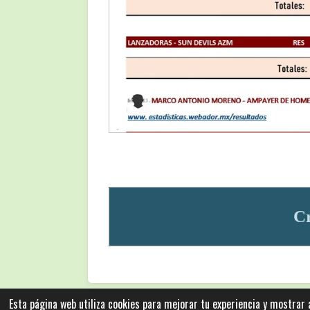
Cr
Esta página web utiliza cookies para mejorar tu experiencia y mostrar
Las fotografias y logotipos pueden estar protegidas co