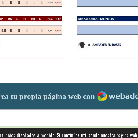
Webador
ea tu propia página web con
 anuncios diseñados a medida. Si continúas utilizando nuestra página web
n derechos de autor
© 2025: Statics - by ISCRLopez APP_Stats_v5.103