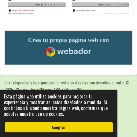
Crea tu propia página web con
Webador
Las fotografias y logotipos pueden estar protegidas con derechos de autor
©
2025: Statics - by ISCRLopez APP_Stats_v5.103
Esta página web utiliza cookies para mejorar tu
Con la tecnología de
Webador
experiencia y mostrar anuncios diseñados a medida. Si
continúas utilizando nuestra página web, confirmas que
aceptas nuestro uso de cookies.
Aceptar