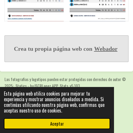
Crea tu propia página web con
Webador
Las fotografias y logotipos pueden estar protegidas con derechos de autor
©
2025: Statics - by ISCRLopez APP_Stats_v5.103
Esta página web utiliza cookies para mejorar tu
Con la tecnología de
Webador
experiencia y mostrar anuncios diseñados a medida. Si
continúas utilizando nuestra página web, confirmas que
aceptas nuestro uso de cookies.
Aceptar