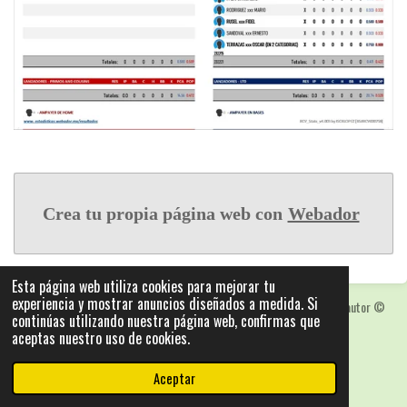
Crea tu propia página web con
Webador
Esta página web utiliza cookies para mejorar tu
experiencia y mostrar anuncios diseñados a medida. Si
Las fotografias y logotipos pueden estar protegidas con derechos de autor
©
continúas utilizando nuestra página web, confirmas que
2025: Statics - by ISCRLopez APP_Stats_v5.103
aceptas nuestro uso de cookies.
Con la tecnología de
Webador
Aceptar