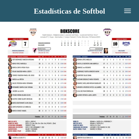
Ir
Estadísticas de Softbol
al
contenido
principal