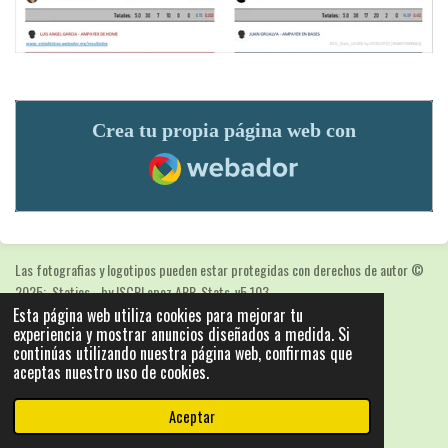
Crea tu propia página web con
Webador
Las fotografias y logotipos pueden estar protegidas con derechos de autor
©
2025: Statics - by ISCRLopez APP_Stats_v5.103
Esta página web utiliza cookies para mejorar tu
Con la tecnología de
Webador
experiencia y mostrar anuncios diseñados a medida. Si
continúas utilizando nuestra página web, confirmas que
aceptas nuestro uso de cookies.
Aceptar